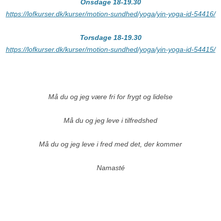
Onsdage 18-19.30
https://lofkurser.dk/kurser/motion-sundhed/yoga/yin-yoga-id-54416/
Torsdage 18-19.30
https://lofkurser.dk/kurser/motion-sundhed/yoga/yin-yoga-id-54415/
Må du og jeg være fri for frygt og lidelse
Må du og jeg leve i tilfredshed
Må du og jeg leve i fred med det, der kommer
Namasté