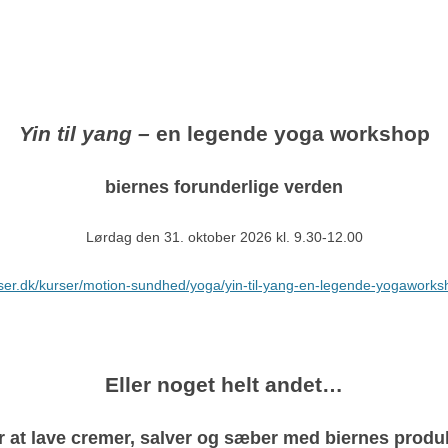
Yin til yang –
en legende yoga workshop
biernes forunderlige verden
Lørdag den 31. oktober 2026 kl. 9.30-12.00
urser.dk/kurser/motion-sundhed/yoga/yin-til-yang-en-legende-yogawork
Eller noget helt andet…
 at lave cremer, salver og sæber med biernes produ