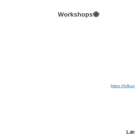
Workshops🐝
https://lofk
Lær