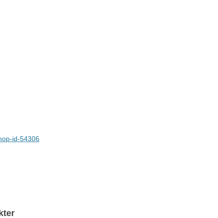
shop-id-54306
kter