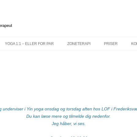
terapeut
Hop
til
YOGA 1:1 – ELLER FOR PAR
ZONETERAPI
PRISER
KO
indhold
g underviser i Yin yoga onsdag og torsdag aften hos LOF i Frederiksvæ
Du kan læse mere og tilmelde dig nedenfor.
Jeg håber, vi ses.